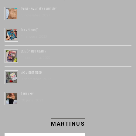
Dýchaj – pomaly, rýchlo alebo vôbec
5 novembra, 2023
Telo v 21. storočí
11 januára, 2023
Zázračný metabolizmus
14 decembra, 2022
Ako sa liečiť jedlom
3 septembra, 2022
Cukor v krvi
28 júna, 2022
MARTINUS