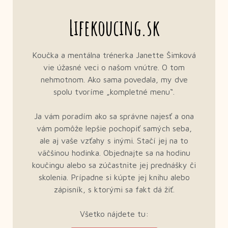
Lifekoucing.sk
Koučka a mentálna trénerka Janette Šimková
vie úžasné veci o našom vnútre. O tom
nehmotnom. Ako sama povedala, my dve
spolu tvoríme „kompletné menu“.
Ja vám poradím ako sa správne najesť a ona
vám pomôže lepšie pochopiť samých seba,
ale aj vaše vzťahy s inými. Stačí jej na to
väčšinou hodinka. Objednajte sa na hodinu
koučingu alebo sa zúčastnite jej prednášky či
skolenia. Prípadne si kúpte jej knihu alebo
zápisník, s ktorými sa fakt dá žiť.
Všetko nájdete tu: