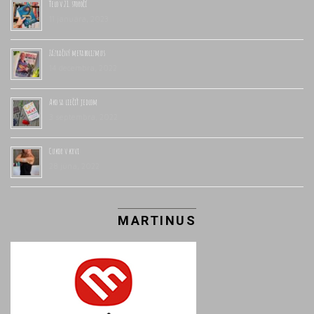
Telo v 21. storočí
11 januára, 2023
Zázračný metabolizmus
14 decembra, 2022
Ako sa liečiť jedlom
3 septembra, 2022
Cukor v krvi
28 júna, 2022
MARTINUS