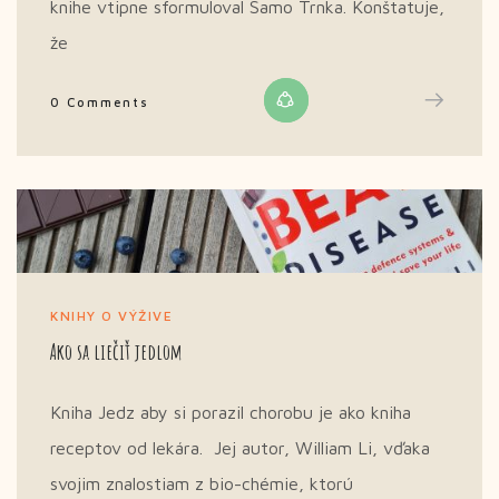
knihe vtipne sformuloval Samo Trnka. Konštatuje,
že
0 Comments
KNIHY O VÝŽIVE
Ako sa liečiť jedlom
Kniha Jedz aby si porazil chorobu je ako kniha
receptov od lekára. Jej autor, William Li, vďaka
svojim znalostiam z bio-chémie, ktorú