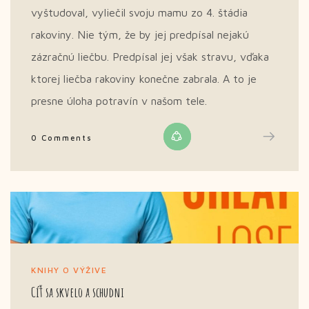
vyštudoval, vyliečil svoju mamu zo 4. štádia
rakoviny. Nie tým, že by jej predpísal nejakú
zázračnú liečbu. Predpísal jej však stravu, vďaka
ktorej liečba rakoviny konečne zabrala. A to je
presne úloha potravín v našom tele.
0 Comments
KNIHY O VÝŽIVE
Cíť sa skvelo a schudni