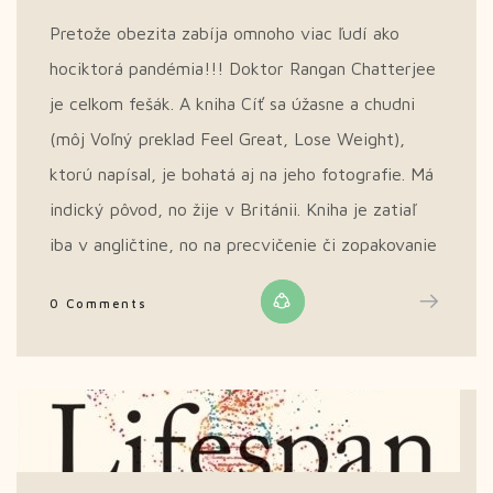
Pretože obezita zabíja omnoho viac ľudí ako
hociktorá pandémia!!! Doktor Rangan Chatterjee
je celkom fešák. A kniha Cíť sa úžasne a chudni
(môj Voľný preklad Feel Great, Lose Weight),
ktorú napísal, je bohatá aj na jeho fotografie. Má
indický pôvod, no žije v Británii. Kniha je zatiaľ
iba v angličtine, no na precvičenie či zopakovanie
0 Comments