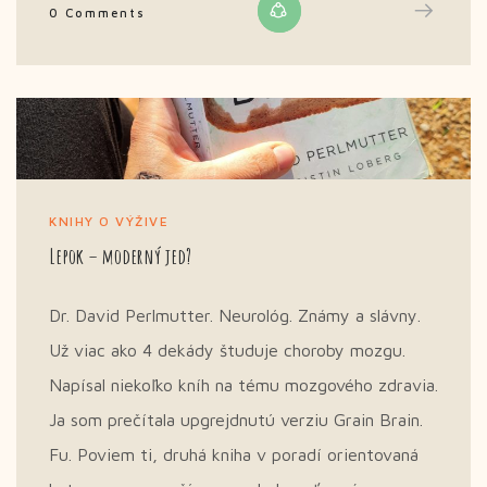
0 Comments
KNIHY O VÝŽIVE
Lepok – moderný jed?
Dr. David Perlmutter. Neurológ. Známy a slávny.
Už viac ako 4 dekády študuje choroby mozgu.
Napísal niekoľko kníh na tému mozgového zdravia.
Ja som prečítala upgrejdnutú verziu Grain Brain.
Fu. Poviem ti, druhá kniha v poradí orientovaná