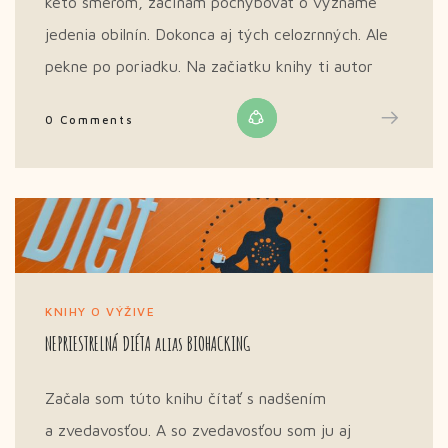
keto smerom, začínam pochybovať o význame
jedenia obilnín. Dokonca aj tých celozrnných. Ale
pekne po poriadku. Na začiatku knihy ti autor
0 Comments
KNIHY O VÝŽIVE
NEPRIESTRELNÁ DIÉTA alias BIOHACKING
Začala som túto knihu čítať s nadšením
a zvedavosťou. A so zvedavosťou som ju aj