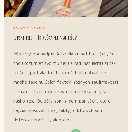
KNIHY O VÝŽIVE
Ľudské telo – Príručka pre majiteľov
Výstižný podnadpis. A skvelá kniha! Pre tých, čo
chcú rozumieť svojmu telu a radi nahliadnu aj tak
trošku „pod vlastnú kapotu“. Kniha obsahuje
mnoho fascinujúcich faktov, rôznych zaujímavostí
aj historických exkurzov o vede týkajúcej sa
nášho tela. Odložila som si sem pár tých, ktoré
najviac šokovali mňa, fakty, o ktorých som
doteraz nepočula, alebo mi