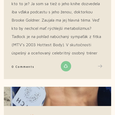
kto to je? Ja som sa tiež o jeho knihe dozvedela
iba vďaka podcastu s jeho ženou, doktorkou
Brooke Goldner. Zaujala ma jej hlavná téma. Veď
kto by nechcel mať rýchlejší metabolizmus?
Tadlock je na pohľad nabúchaný sympaťák z fitka
(MTV’s 2003 Hottest Body). V skutočnosti
úspešný a oceňovaný celebritný osobný tréner
0 Comments