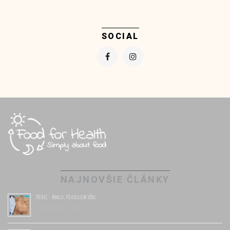
SOCIAL
NAJNOVŠIE ČLÁNKY
Dýchaj – pomaly, rýchlo alebo vôbec
5 novembra, 2023