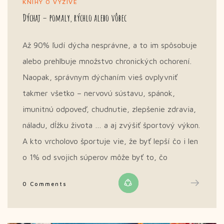
KNIHY O VÝŽIVE
Dýchaj – pomaly, rýchlo alebo vôbec
Až 90% ľudí dýcha nesprávne, a to im spôsobuje
alebo prehlbuje množstvo chronických ochorení.
Naopak, správnym dýchaním vieš ovplyvniť
takmer všetko – nervovú sústavu, spánok,
imunitnú odpoveď, chudnutie, zlepšenie zdravia,
náladu, dĺžku života … a aj zvýšiť športový výkon.
A kto vrcholovo športuje vie, že byť lepší čo i len
o 1% od svojich súperov môže byť to, čo
0 Comments