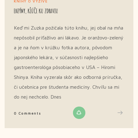
KNIHY O VÝŽIVE
ENZÝMY, KĽÚČE KU ZDRAVIU
Keď mi Zuzka požičala túto knihu, jej obal na mňa
nepôsobil príťažlivo ani lákavo. Je oranžovo-zelený
a je na ňom v krúžku fotka autora, pôvodom
japonského lekára, v súčasnosti najlepšieho
gastroenterológa pôsobiaceho v USA – Hiromi
Shinya. Kniha vyzerala skôr ako odborná príručka,
či učebnica pre študenta medicíny. Chvíľu sa mi
do nej nechcelo. Dnes
0 Comments