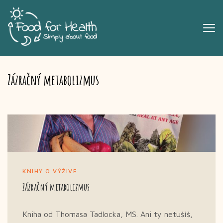
Zázračný metabolizmus
KNIHY O VÝŽIVE
Zázračný metabolizmus
Kniha od Thomasa Tadlocka, MS. Ani ty netušíš,