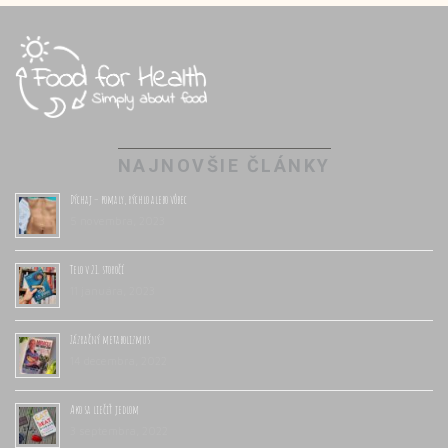
NAJNOVŠIE ČLÁNKY
Dýchaj – pomaly, rýchlo alebo vôbec
5 novembra, 2023
Telo v 21. storočí
11 januára, 2023
Zázračný metabolizmus
14 decembra, 2022
Ako sa liečiť jedlom
3 septembra, 2022