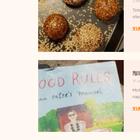
2 fe
Tot
ote
VI
PRAV
31 j
Mich
napí
VI