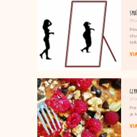
SPRÁ
28 
Pôv
chu
toľ
VI
GLY
22 j
Pre
je 
VI