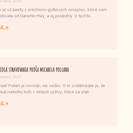
bruára, 2020
o je už šiesty z orechovo-guľkových receptov, ktoré som
stovala od Danette May, a aj posledný. V týchto
AC »
IDLÁ STRAVOVANIA PODĽA MICHAELA POLLANA
anuára, 2020
ael Pollan je novinár, nie vedec. O to zvláštnejšie je, že
sal niekoľko kníh v oblasti výživy, ktoré sa stali
AC »