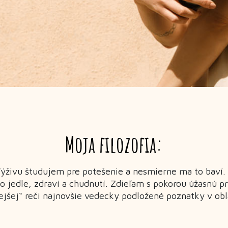
Moja filozofia:
Výživu študujem pre potešenie a nesmierne ma to baví
 o jedle, zdraví a chudnutí. Zdieľam s pokorou úžasnú p
jšej“ reči najnovšie vedecky podložené poznatky v obla