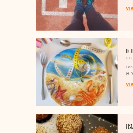
VI
INTE
6 fe
Len
je 
VI
PIST