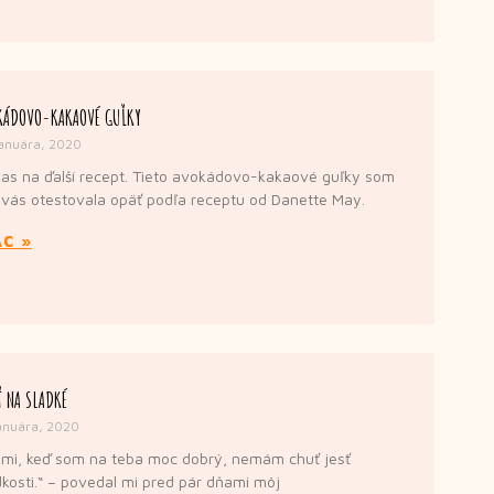
KÁDOVO-KAKAOVÉ GUĽKY
januára, 2020
čas na ďalší recept. Tieto avokádovo-kakaové guľky som
 vás otestovala opäť podľa receptu od Danette May.
AC »
 NA SLADKÉ
anuára, 2020
mi, keď som na teba moc dobrý, nemám chuť jesť
dkosti.“ – povedal mi pred pár dňami môj