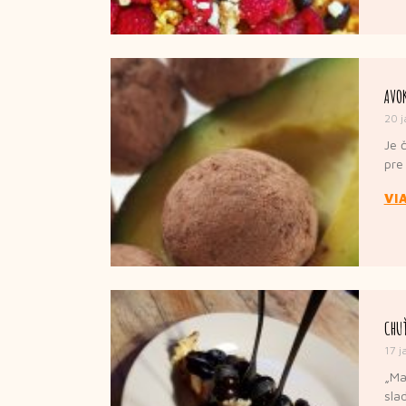
AVO
20 
Je 
pre
VI
CHUŤ
17 j
„Ma
sla