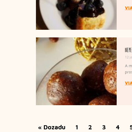
VI
NEPE
12 j
A m
pro
VI
« Dozadu
1
2
3
4