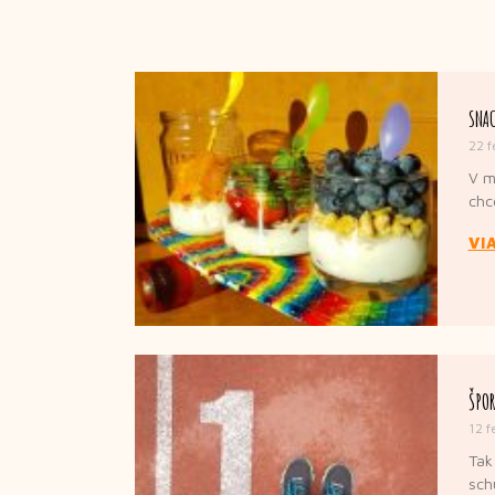
SNAC
22 f
V m
chc
VI
ŠPOR
12 f
Tak
sch