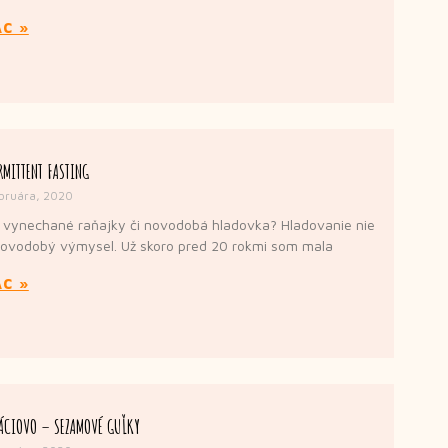
AC »
RMITTENT FASTING
bruára, 2020
 vynechané raňajky či novodobá hladovka? Hladovanie nie
novodobý výmysel. Už skoro pred 20 rokmi som mala
AC »
ÁCIOVO – SEZAMOVÉ GUĽKY