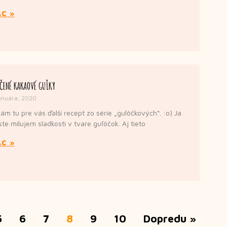
AC »
ČENÉ KAKAOVÉ GUĽKY
anuára, 2020
ám tu pre vás ďalší recept zo série „gulôčkových“. :o) Ja
ste milujem sladkosti v tvare guľôčok. Aj tieto
AC »
5
6
7
8
9
10
Dopredu »