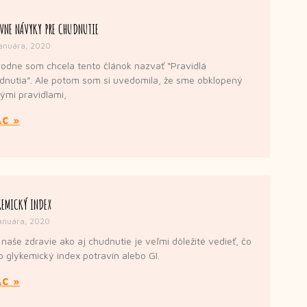
VNE NÁVYKY PRE CHUDNUTIE
januára, 2020
odne som chcela tento článok nazvať “Pravidlá
dnutia”. Ale potom som si uvedomila, že sme obklopený
kými pravidlami,
AC »
KEMICKÝ INDEX
anuára, 2020
 naše zdravie ako aj chudnutie je veľmi dôležité vedieť, čo
to glykemický index potravín alebo GI.
AC »