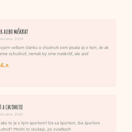
K ALEBO MAŠKRTA?
ebruára, 2020
ojom veľkom článku o chudnutí som písala aj o tom, že ak
eme schudnúť, nemali by sme maškrtiť, ale jesť
AC »
T A CHUDNUTIE
ebruára, 2020
 ako to je s tým športom? Dá sa športom, iba športom
udnúť? Mnohí to skúšajú, po sviatkoch