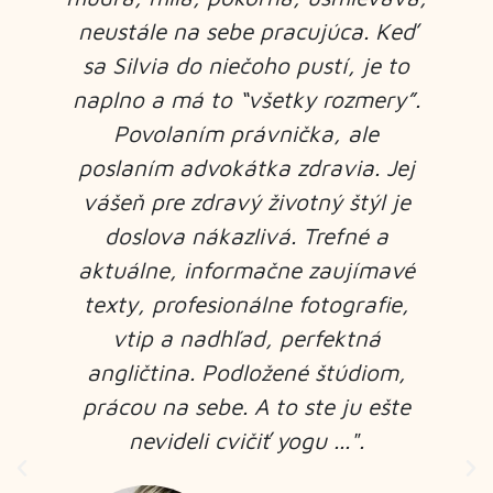
vás okamžite prepojí postoj
spočívajúci vo viere v naplnený a
.
spokojný život. Vďaka komunite
#beelong som spoznala Silviu
@silviamako
Profesijne je
advokátka a jej úprimný záujem o
zdravú stravu a výživu ju priviedol
k tomu, že do svojho poslania
začlenila aj túto rovinu. Silvia píše
svoj blog tak, ako žije – od srdca a
naplno, s otvorenou mysľou a
srdcom. Spoločné máme to, že
vyznávame rovnováhu, bez ktorej
nie je možná fyzická, mentálna ani