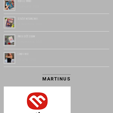
Telo v 21. storočí
11 januára, 2023
Zázračný metabolizmus
14 decembra, 2022
Ako sa liečiť jedlom
3 septembra, 2022
Cukor v krvi
28 júna, 2022
MARTINUS