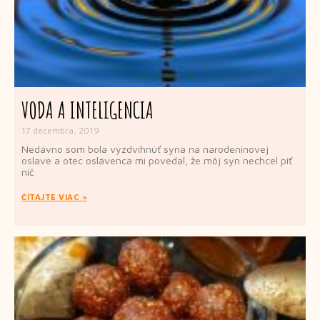
VODA A INTELIGENCIA
17 decembra, 2019
Nedávno som bola vyzdvihnúť syna na narodeninovej
oslave a otec oslávenca mi povedal, že môj syn nechcel piť
nič
ČÍTAJTE VIAC »