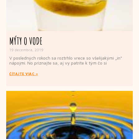
MÝTY O VODE
19 decembra, 2019
V posledných rokoch sa roztrhlo vrece so všelijakými „in“
nápojmi. No priznajte sa, aj vy patríte k tým čo si
ČÍTAJTE VIAC »