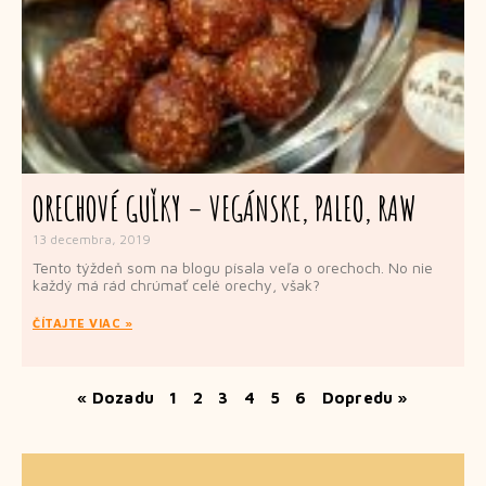
ORECHOVÉ GUĽKY – VEGÁNSKE, PALEO, RAW
13 decembra, 2019
Tento týždeň som na blogu písala veľa o orechoch. No nie
každý má rád chrúmať celé orechy, však?
ČÍTAJTE VIAC »
« Dozadu
1
2
3
4
5
6
Dopredu »