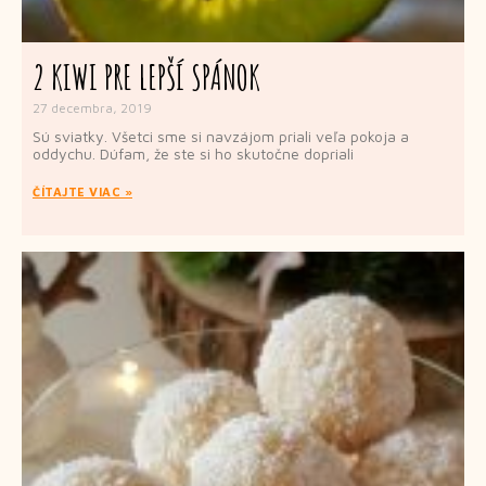
2 KIWI PRE LEPŠÍ SPÁNOK
27 decembra, 2019
Sú sviatky. Všetci sme si navzájom priali veľa pokoja a
oddychu. Dúfam, že ste si ho skutočne dopriali
ČÍTAJTE VIAC »