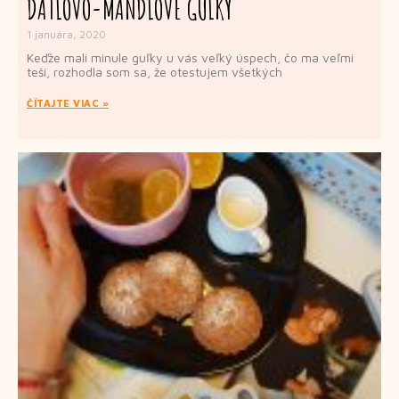
DATĽOVO-MANDĽOVÉ GUĽKY
1 januára, 2020
Keďže mali minule guľky u vás veľký úspech, čo ma veľmi
teší, rozhodla som sa, že otestujem všetkých
ČÍTAJTE VIAC »