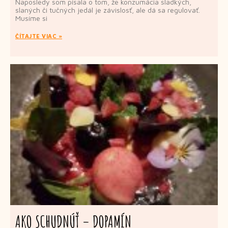
Naposledy som písala o tom, že konzumácia sladkých,
slaných či tučných jedál je závislosť, ale dá sa regulovať.
Musíme si
ČÍTAJTE VIAC »
AKO SCHUDNÚŤ – DOPAMÍN