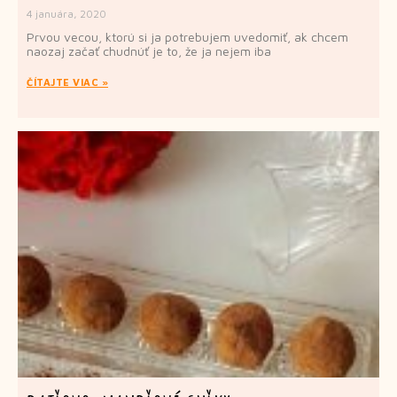
4 januára, 2020
Prvou vecou, ktorú si ja potrebujem uvedomiť, ak chcem
naozaj začať chudnúť je to, že ja nejem iba
ČÍTAJTE VIAC »