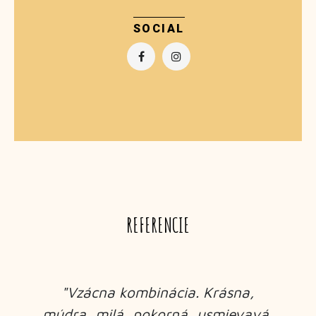
SOCIAL
REFERENCIE
"Poznáte to, keď stretnete človeka
,
s vášňou a padnete si do oko, lebo