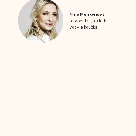
duševná pohoda. Moje
sprevádzanie má ťažisko v
mentálno-emočnej rovine, Silvia
sa vyzná v tom, ako mikróby
komunikujú s naším mozgom, a
prečo sa oplatí venovať pozornosť
mindfully strave
Keď sme
spolu, sme ako kompletné menu
."
Janette Šimková
koučka a spisovateľka