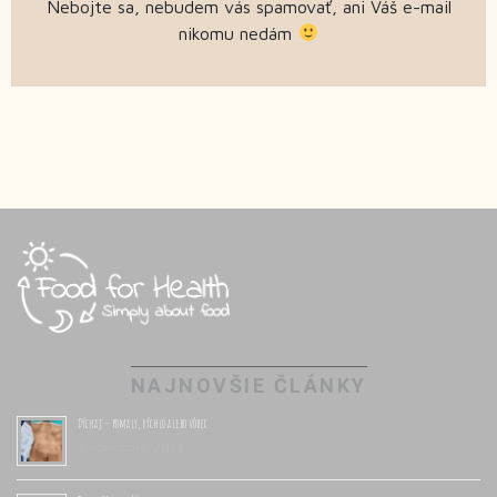
Nebojte sa, nebudem vás spamovať, ani Váš e-mail
nikomu nedám
NAJNOVŠIE ČLÁNKY
Dýchaj – pomaly, rýchlo alebo vôbec
5 novembra, 2023