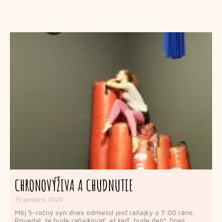
CHRONOVÝŽIVA A CHUDNUTIE
10 januára, 2020
Môj 5-ročný syn dnes odmietol jesť raňajky o 7:00 ráno.
Povedal, že bude raňajkovať, až keď „bude deň“. Dnes