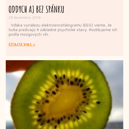
ODDYCH AJ BEZ SPÁNKU
29 decembra, 2019
Vďaka vynálezu elektroencefalogramu (EEG) vieme, že
ľudia prežívajú 4 základné psychické stavy. Rozlišujeme ich
podľa mozgových vĺn.
ČÍTAJTE VIAC »