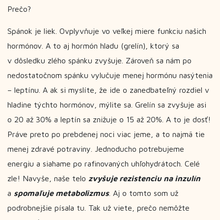
Prečo?
Spánok je liek. Ovplyvňuje vo veľkej miere funkciu našich
hormónov. A to aj hormón hladu (grelín), ktorý sa
v dôsledku zlého spánku zvyšuje. Zároveň sa nám po
nedostatočnom spánku vylučuje menej hormónu nasýtenia
– leptínu. A ak si myslíte, že ide o zanedbateľný rozdiel v
hladine týchto hormónov, mýlite sa. Grelín sa zvyšuje asi
o 20 až 30% a leptín sa znižuje o 15 až 20%. A to je dosť!
Práve preto po prebdenej noci viac jeme, a to najmä tie
menej zdravé potraviny. Jednoducho potrebujeme
energiu a siahame po rafinovaných uhľohydrátoch. Celé
zle! Navyše, naše telo
zvyšuje rezistenciu na inzulín
a
spomaľuje metabolizmus
. Aj o tomto som už
podrobnejšie písala
tu
. Tak už viete, prečo nemôžte