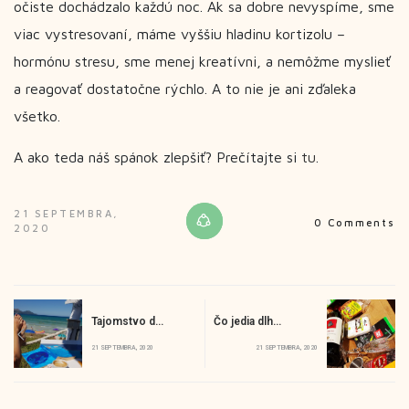
očiste dochádzalo každú noc. Ak sa dobre nevyspíme, sme
viac vystresovaní, máme vyššiu hladinu kortizolu –
hormónu stresu, sme menej kreatívni, a nemôžme myslieť
a reagovať dostatočne rýchlo. A to nie je ani zďaleka
všetko.
A ako teda náš spánok zlepšiť? Prečítajte si
tu
.
21 SEPTEMBRA,
0 Comments
2020
Tajomstvo dlhovekosti
Čo jedia dlhovekí ľudia?
21 SEPTEMBRA, 2020
21 SEPTEMBRA, 2020