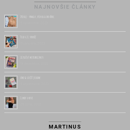
NAJNOVŠIE ČLÁNKY
Dýchaj – pomaly, rýchlo alebo vôbec
5 novembra, 2023
Telo v 21. storočí
11 januára, 2023
Zázračný metabolizmus
14 decembra, 2022
Ako sa liečiť jedlom
3 septembra, 2022
Cukor v krvi
28 júna, 2022
MARTINUS