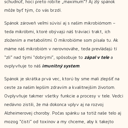
schudnúť, hoci preto robíte „maximum“? Aj zlý spánok
môže byť tým, čo vás brzdí.
Spánok zároveň veľmi súvisí aj s našim mikrobiómom –
teda mikróbmi, ktoré obývajú náš tráviaci trakt, ich
zložením a metabolitmi. O mikrobióme som písala
tu
. Ak
máme náš mikrobióm v nerovnováhe, teda prevládajú tí
“zlí” nad tými “dobrými”, spôsobuje to
zápal v tele
a
ovplyvňuje to náš
imunitný system
.
Spánok je skrátka prvá vec, ktorú by sme mali zlepšiť na
ceste za našim lepším zdravím a kvalitnejším životom.
Ovplyvňuje takmer všetky funkcie a procesy v tele. Vedci
nedávno zistili, že má dokonca vplyv aj na rozvoj
Alzheimerovej choroby. Počas spánku sa totiž naše telo aj
mozog “čistí” od toxínov a my chceme, aby k takejto